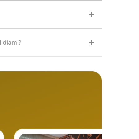
 nuit et est aussi
d diam ?
arthôtel PMR avec