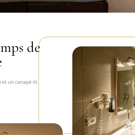
emps de
e
 et un canapé-lit