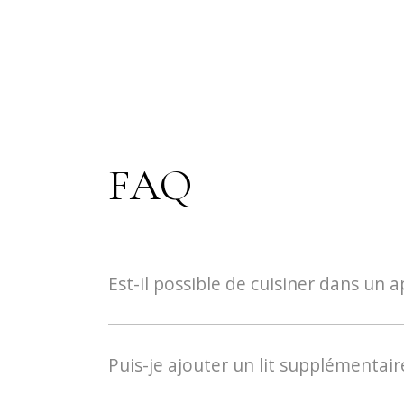
FAQ
Est-il possible de cuisiner dans un a
Oui, nos aparthôtels ont entre 32 et 50 m2 e
induction, hotte, lave-vaisselle et matériel de
Puis-je ajouter un lit supplémentai