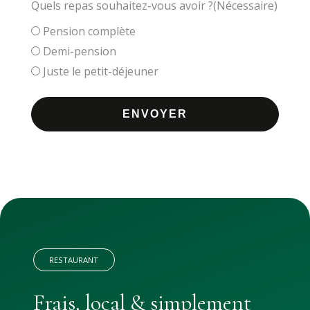
Quels repas souhaitez-vous avoir ?
(Nécessaire)
Pension complète
Demi-pension
Juste le petit-déjeuner
RESTAURANT
Frais, local & simplement