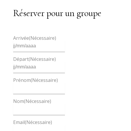
Réserver pour un groupe
Arrivée
(Nécessaire)
JJ
slash
MM
slash
Départ
(Nécessaire)
AAAA
JJ
slash
MM
slash
Prénom
(Nécessaire)
AAAA
Nom
(Nécessaire)
Email
(Nécessaire)