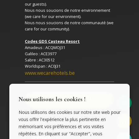
our guests).
Nous nous soucions de notre environnement
(we care for our environment).
Nous nous soucions de notre communauté (we
care for our community).
Codes GDS Casteau Resort
Amadeus : ACQMOJ31
Galileo : ACE3977
Sabre : AC30512
Worldspan : AC0J31
www.wecarehotels.be
RÉSERVER MAINTENANT
Nous utilisons les cookies !
Nous utilisons des cookies sur notre site web pour
vous offrir l'expérience la plus pertinente en
mémorisant vos préférences et vos visites
répétées. En cliquant sur "Accepter", vous